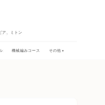
ビア、ミトン
ル
機械編みコース
その他