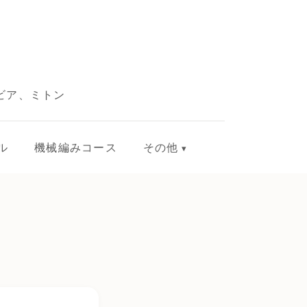
ビア、ミトン
ル
機械編みコース
その他