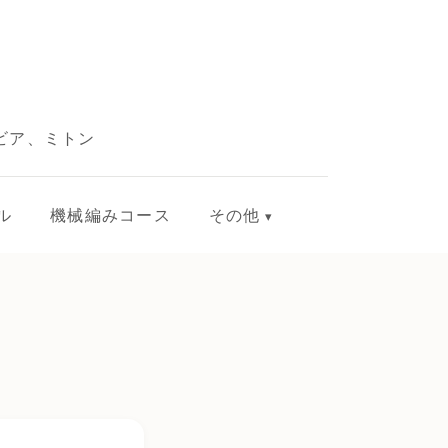
ビア、ミトン
ル
機械編みコース
その他